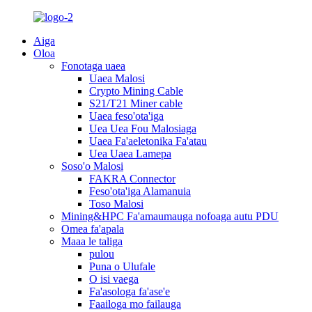
Aiga
Oloa
Fonotaga uaea
Uaea Malosi
Crypto Mining Cable
S21/T21 Miner cable
Uaea feso'ota'iga
Uea Uea Fou Malosiaga
Uaea Fa'aeletonika Fa'atau
Uea Uaea Lamepa
Soso'o Malosi
FAKRA Connector
Feso'ota'iga Alamanuia
Toso Malosi
Mining&HPC Fa'amaumauga nofoaga autu PDU
Omea fa'apala
Maaa le taliga
pulou
Puna o Ulufale
O isi vaega
Fa'asologa fa'ase'e
Faailoga mo failauga