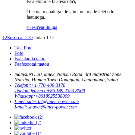
Fa'aletonu le fa'afeso'ota'i,
O le uta maualuga i le taimi nei ma le lelei o le
faatinoga.
su'esu'e
auiliiliga
1
2
Sosoo ai >
>>
Itulau 1 / 2
Tala Fou
Fofo
Faatatau ia tatou
Faafesootai matou
tuatusi:
NO.20, lane2, Nanxin Road, 3rd Industrial Zone,
Nanzha, Humen Town Dongguan, Guangdong, Saina
Telefoni:
+1-770-409-3178
Telefoni feavea'i:
+86 189 2553 8009
Whatsapp:
+8618925538009
I-meli:
sales-07@anen-power.com
I-meli:
shawn@anen-power.com