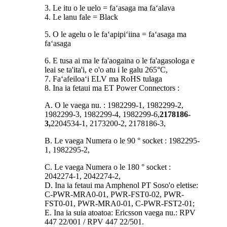
3. Le itu o le uelo = faʻasaga ma faʻalava
4. Le lanu fale = Black
5. O le agelu o le faʻapipiʻiina = faʻasaga ma
faʻasaga
6. E tusa ai ma le fa'aogaina o le fa'agasologa e
leai se ta'ita'i, e o'o atu i le galu 265°C,
7. Faʻafeiloaʻi ELV ma RoHS tulaga
8. Ina ia fetaui ma ET Power Connectors :
A. O le vaega nu. : 1982299-1, 1982299-2,
1982299-3, 1982299-4, 1982299-6,
2178186-
3,
2204534-1, 2173200-2, 2178186-3,
B. Le vaega Numera o le 90 ° socket : 1982295-
1, 1982295-2,
C. Le vaega Numera o le 180 ° socket :
2042274-1, 2042274-2,
D. Ina ia fetaui ma Amphenol PT Soso'o eletise:
C-PWR-MRA0-01, PWR-FST0-02, PWR-
FST0-01, PWR-MRA0-01, C-PWR-FST2-01;
E. Ina ia suia atoatoa: Ericsson vaega nu.: RPV
447 22/001 / RPV 447 22/501.