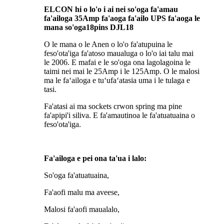
ELCON hi o lo'o i ai nei so'oga fa'amau
fa'ailoga 35Amp fa'aoga fa'ailo UPS fa'aoga le
mana so'oga18pins DJL18
O le mana o le Anen o lo'o fa'atupuina le
feso'ota'iga fa'atoso maualuga o lo'o iai talu mai
le 2006. E mafai e le so'oga ona lagolagoina le
taimi nei mai le 25Amp i le 125Amp. O le malosi
ma le faʻailoga e tuʻufaʻatasia uma i le tulaga e
tasi.
Fa'atasi ai ma sockets crwon spring ma pine
fa'apipi'i siliva. E fa'amautinoa le fa'atuatuaina o
feso'ota'iga.
Fa'ailoga e pei ona ta'ua i lalo:
So'oga fa'atuatuaina,
Fa'aofi malu ma aveese,
Malosi fa'aofi maualalo,