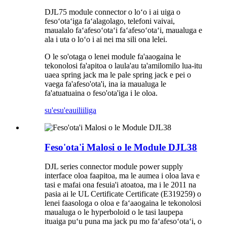
DJL75 module connector o loʻo i ai uiga o
fesoʻotaʻiga faʻalagolago, telefoni vaivai,
maualalo faʻafesoʻotaʻi faʻafesoʻotaʻi, maualuga e
ala i uta o loʻo i ai nei ma sili ona lelei.
O le so'otaga o lenei module fa'aaogaina le
tekonolosi fa'apitoa o laula'au ta'amilomilo lua-itu
uaea spring jack ma le pale spring jack e pei o
vaega fa'afeso'ota'i, ina ia maualuga le
fa'atuatuaina o feso'ota'iga i le oloa.
su'esu'e
auiliiliga
Feso'ota'i Malosi o le Module DJL38
DJL series connector module power supply
interface oloa faapitoa, ma le aumea i oloa lava e
tasi e mafai ona fesuia'i atoatoa, ma i le 2011 na
pasia ai le UL Certificate Certificate (E319259) o
lenei faasologa o oloa e faʻaaogaina le tekonolosi
maualuga o le hyperboloid o le tasi laupepa
ituaiga puʻu puna ma jack pu mo faʻafesoʻotaʻi, o