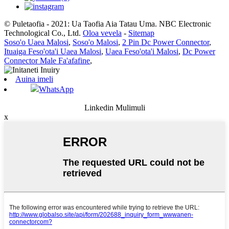
© Puletaofia - 2021: Ua Taofia Aia Tatau Uma. NBC Electronic
Technological Co., Ltd.
Oloa vevela
-
Sitemap
Soso'o Uaea Malosi
,
Soso'o Malosi
,
2 Pin Dc Power Connector
,
Ituaiga Feso'ota'i Uaea Malosi
,
Uaea Feso'ota'i Malosi
,
Dc Power
Connector Male Fa'afafine
,
Auina imeli
WhatsApp
Linkedin Mulimuli
x