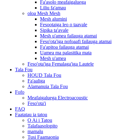
Fa'asolo meafaigaluega
Liliu fa'amau
oloa Mesh Mesh
Mesh alumini
Fesootaiga leo o taavale
Sipika ta'avale
Mesh u'amea failauga atamai
Feso'ota'iga nofoaafi failauga atamai
Fa'apitoa failauga atamai
Uamea ma palasitika mata
Mesh u'amea
Feso'ota'iga Femalaga'iga Lautele
Tala Fou
HOUD Tala Fou
Fa'aaliga
Alamanuia Tala Fou
Fofo
Meafaigaluega Electroacoustic
Feso'ota'i
FAQ
Faatatau ia tatou
O Ai i Tatou
Talafaasolopito
mamalu
Tusi Faamaonia