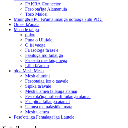
FAKRA Connector
Feso'ota'iga Alamanuia
Toso Malosi
Mining&HPC Fa'amaumauga nofoaga autu PDU
Omea fa'apala
Maaa le taliga
pulou
Puna o Ulufale
O isi vaega
Fa'asologa fa'ase'e
Faailoga mo failauga
Fa'asolo meafaigaluega
Liliu fa'amau
oloa Mesh Mesh
Mesh alumini
Fesootaiga leo o taavale
Sipika ta'avale
Mesh u'amea failauga atamai
Feso'ota'iga nofoaafi failauga atamai
Fa'apitoa failauga atamai
Uamea ma palasitika mata
Mesh u'amea
Feso'ota'iga Femalaga'iga Lautele