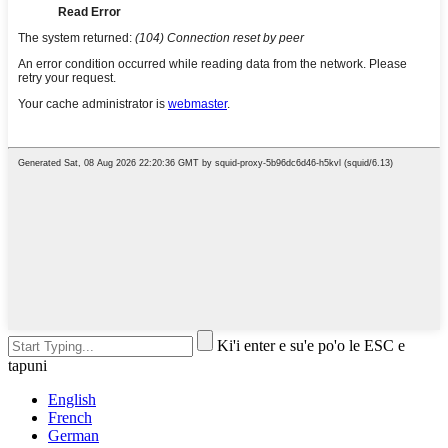
Ki'i enter e su'e po'o le ESC e
tapuni
English
French
German