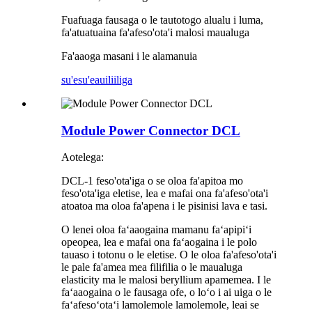
Fuafuaga fausaga o le tautotogo alualu i luma,
fa'atuatuaina fa'afeso'ota'i malosi maualuga
Fa'aaoga masani i le alamanuia
su'esu'e
auiliiliga
Module Power Connector DCL
Aotelega:
DCL-1 feso'ota'iga o se oloa fa'apitoa mo
feso'ota'iga eletise, lea e mafai ona fa'afeso'ota'i
atoatoa ma oloa fa'apena i le pisinisi lava e tasi.
O lenei oloa faʻaaogaina mamanu faʻapipiʻi
opeopea, lea e mafai ona faʻaogaina i le polo
tauaso i totonu o le eletise. O le oloa fa'afeso'ota'i
le pale fa'amea mea filifilia o le maualuga
elasticity ma le malosi beryllium apamemea. I le
faʻaaogaina o le fausaga ofe, o loʻo i ai uiga o le
faʻafesoʻotaʻi lamolemole lamolemole, leai se