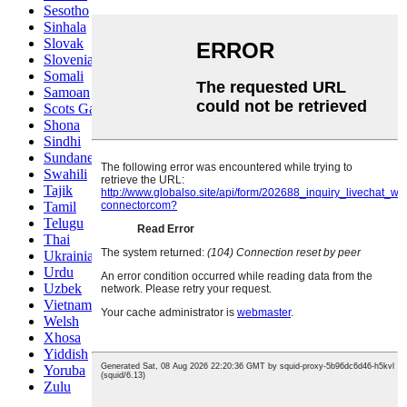
Sesotho
Sinhala
Slovak
Slovenian
Somali
Samoan
Scots Gaelic
Shona
Sindhi
Sundanese
Swahili
Tajik
Tamil
Telugu
Thai
Ukrainian
Urdu
Uzbek
Vietnamese
Welsh
Xhosa
Yiddish
Yoruba
Zulu