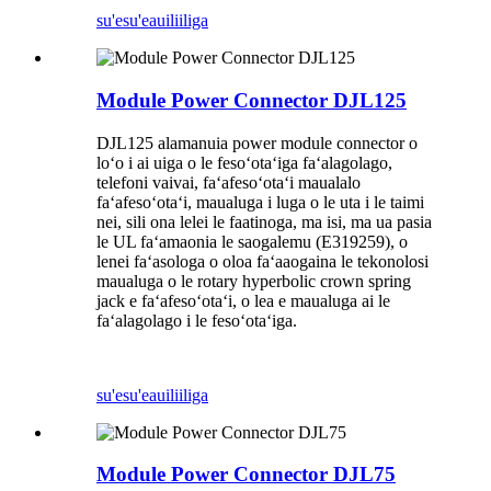
su'esu'e
auiliiliga
Module Power Connector DJL125
DJL125 alamanuia power module connector o
loʻo i ai uiga o le fesoʻotaʻiga faʻalagolago,
telefoni vaivai, faʻafesoʻotaʻi maualalo
faʻafesoʻotaʻi, maualuga i luga o le uta i le taimi
nei, sili ona lelei le faatinoga, ma isi, ma ua pasia
le UL faʻamaonia le saogalemu (E319259), o
lenei faʻasologa o oloa faʻaaogaina le tekonolosi
maualuga o le rotary hyperbolic crown spring
jack e faʻafesoʻotaʻi, o lea e maualuga ai le
faʻalagolago i le fesoʻotaʻiga.
su'esu'e
auiliiliga
Module Power Connector DJL75