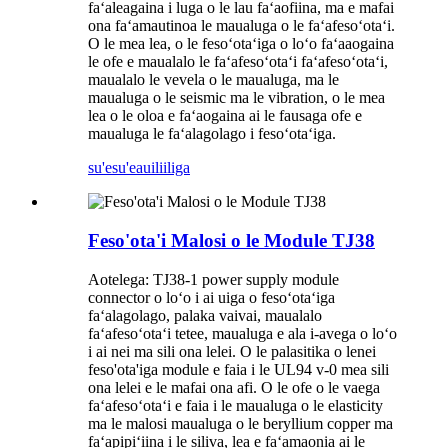
faʻaleagaina i luga o le lau faʻaofiina, ma e mafai
ona faʻamautinoa le maualuga o le faʻafesoʻotaʻi.
O le mea lea, o le fesoʻotaʻiga o loʻo faʻaaogaina
le ofe e maualalo le faʻafesoʻotaʻi faʻafesoʻotaʻi,
maualalo le vevela o le maualuga, ma le
maualuga o le seismic ma le vibration, o le mea
lea o le oloa e faʻaogaina ai le fausaga ofe e
maualuga le faʻalagolago i fesoʻotaʻiga.
su'esu'e
auiliiliga
Feso'ota'i Malosi o le Module TJ38
Aotelega: TJ38-1 power supply module
connector o loʻo i ai uiga o fesoʻotaʻiga
faʻalagolago, palaka vaivai, maualalo
faʻafesoʻotaʻi tetee, maualuga e ala i-avega o loʻo
i ai nei ma sili ona lelei. O le palasitika o lenei
feso'ota'iga module e faia i le UL94 v-0 mea sili
ona lelei e le mafai ona afi. O le ofe o le vaega
faʻafesoʻotaʻi e faia i le maualuga o le elasticity
ma le malosi maualuga o le beryllium copper ma
faʻapipiʻiina i le siliva, lea e faʻamaonia ai le