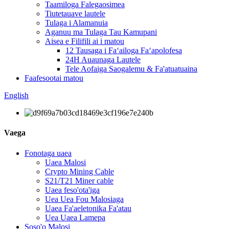
Taamiloga Falegaosimea
Tiutetauave lautele
Tulaga i Alamanuia
Aganuu ma Tulaga Tau Kamupani
Aisea e Filifili ai i matou
12 Tausaga i Faʻailoga Faʻapolofesa
24H Auaunaga Lautele
Tele Aofaiga Saogalemu & Fa'atuatuaina
Faafesootai matou
English
Vaega
Fonotaga uaea
Uaea Malosi
Crypto Mining Cable
S21/T21 Miner cable
Uaea feso'ota'iga
Uea Uea Fou Malosiaga
Uaea Fa'aeletonika Fa'atau
Uea Uaea Lamepa
Soso'o Malosi