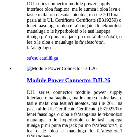
DJL series connector module power supply
interface oloa faapitoa, ma le aumea i oloa lava e
tasi e mafai ona fesuia'i atoatoa, ma i le 2011 na
pasia ai le UL Certificate Certificate (E319259) o
lenei faasologa o oloa e faʻaaogaina le tekonolosi
maualuga o le hyperboloid o le tasi laupepa
ituaiga puʻu puna ma jack pu mo faʻafesoʻotaʻi, o
lea o le oloa e maualuga le faʻafesoʻotaʻi
faʻalagolago.
su'esu'e
auiliiliga
Module Power Connector DJL26
DJL series connector module power supply
interface oloa faapitoa, ma le aumea i oloa lava e
tasi e mafai ona fesuia'i atoatoa, ma i le 2011 na
pasia ai le UL Certificate Certificate (E319259) o
lenei faasologa o oloa e faʻaaogaina le tekonolosi
maualuga o le hyperboloid o le tasi laupepa
ituaiga puʻu puna ma jack pu mo faʻafesoʻotaʻi, o
lea o le oloa e maualuga le faʻafesoʻotaʻi
faʻalagolago.