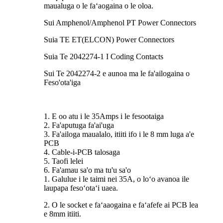
maualuga o le faʻaogaina o le oloa.
Sui Amphenol/Amphenol PT Power Connectors
Suia TE ET(ELCON) Power Connectors
Suia Te 2042274-1 I Coding Contacts
Sui Te 2042274-2 e aunoa ma le fa'ailogaina o
Feso'ota'iga
1. E oo atu i le 35Amps i le fesootaiga
2. Fa'aputuga fa'ai'uga
3. Fa'ailoga maualalo, itiiti ifo i le 8 mm luga a'e
PCB
4. Cable-i-PCB talosaga
5. Taofi lelei
6. Fa'amau sa'o ma tu'u sa'o
1. Galulue i le taimi nei 35A, o loʻo avanoa ile
laupapa fesoʻotaʻi uaea.
2. O le socket e faʻaaogaina e faʻafefe ai PCB lea
e 8mm itiiti.