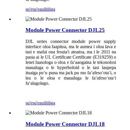
su'esu'e
auiliiliga
Module Power Connector DJL25
DJL series connector module power supply
interface oloa faapitoa, ma le aumea i oloa lava e
tasi e mafai ona fesuia'i atoatoa, ma i le 2011 na
pasia ai le UL Certificate Certificate (E319259) o
lenei faasologa o oloa e faʻaaogaina le tekonolosi
maualuga o le hyperboloid o le tasi laupepa
ituaiga puʻu puna ma jack pu mo faʻafesoʻotaʻi, o
lea o le oloa e maualuga le faʻafesoʻotaʻi
faʻalagolago.
su'esu'e
auiliiliga
Module Power Connector DJL18