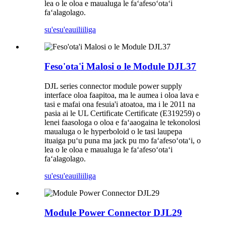
lea o le oloa e maualuga le faʻafesoʻotaʻi
faʻalagolago.
su'esu'e
auiliiliga
Feso'ota'i Malosi o le Module DJL37
DJL series connector module power supply
interface oloa faapitoa, ma le aumea i oloa lava e
tasi e mafai ona fesuia'i atoatoa, ma i le 2011 na
pasia ai le UL Certificate Certificate (E319259) o
lenei faasologa o oloa e faʻaaogaina le tekonolosi
maualuga o le hyperboloid o le tasi laupepa
ituaiga puʻu puna ma jack pu mo faʻafesoʻotaʻi, o
lea o le oloa e maualuga le faʻafesoʻotaʻi
faʻalagolago.
su'esu'e
auiliiliga
Module Power Connector DJL29