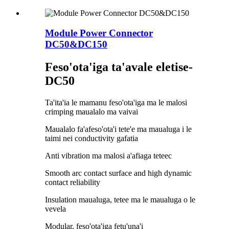
Module Power Connector
DC50&DC150
Feso'ota'iga ta'avale eletise-
DC50
Ta'ita'ia le mamanu feso'ota'iga ma le malosi
crimping maualalo ma vaivai
Maualalo fa'afeso'ota'i tete'e ma maualuga i le
taimi nei conductivity gafatia
Anti vibration ma malosi a'afiaga teteec
Smooth arc contact surface and high dynamic
contact reliability
Insulation maualuga, tetee ma le maualuga o le
vevela
Modular, feso'ota'iga fetu'una'i