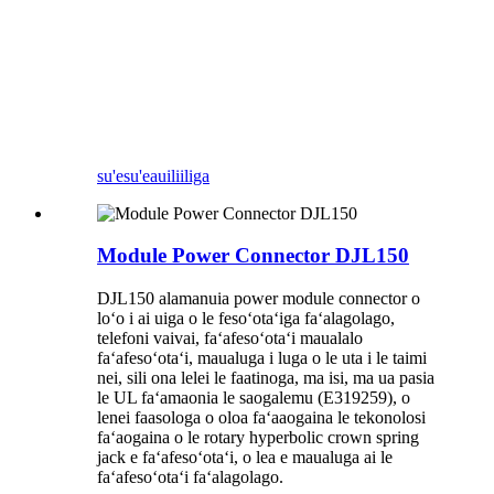
su'esu'e
auiliiliga
Module Power Connector DJL150
DJL150 alamanuia power module connector o
loʻo i ai uiga o le fesoʻotaʻiga faʻalagolago,
telefoni vaivai, faʻafesoʻotaʻi maualalo
faʻafesoʻotaʻi, maualuga i luga o le uta i le taimi
nei, sili ona lelei le faatinoga, ma isi, ma ua pasia
le UL faʻamaonia le saogalemu (E319259), o
lenei faasologa o oloa faʻaaogaina le tekonolosi
faʻaogaina o le rotary hyperbolic crown spring
jack e faʻafesoʻotaʻi, o lea e maualuga ai le
faʻafesoʻotaʻi faʻalagolago.